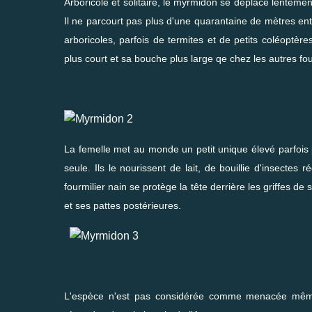
Arboricole et solitaire, le myrmidon se déplace lentemen
Il ne parcourt pas plus d'une quarantaine de mètres entre
arboricoles, parfois de termites et de petits coléoptè
plus court et sa bouche plus large qe chez les autres fou
La femelle met au monde un petit unique élevé parfois 
seule. Ils le nourissent de lait, de bouillie d'insectes 
fourmilier nain se protège la tête derrière les griffes 
et ses pattes postérieures.
L'espèce n'est pas considérée comme menacée même s