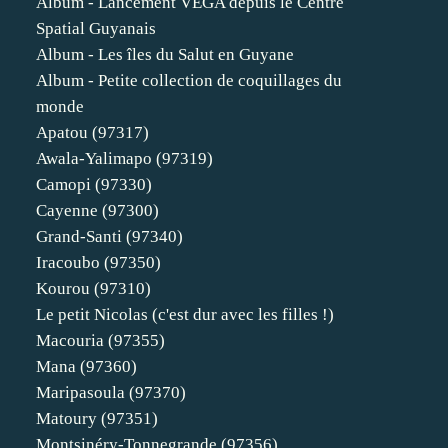
Album - Lancement VEGA depuis le Centre
Spatial Guyanais
Album - Les îles du Salut en Guyane
Album - Petite collection de coquillages du
monde
Apatou (97317)
Awala-Yalimapo (97319)
Camopi (97330)
Cayenne (97300)
Grand-Santi (97340)
Iracoubo (97350)
Kourou (97310)
Le petit Nicolas (c'est dur avec les filles !)
Macouria (97355)
Mana (97360)
Maripasoula (97370)
Matoury (97351)
Montsinéry-Tonnegrande (97356)