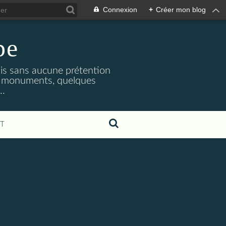
Connexion
+
Créer mon blog
pe
mais sans aucune prétention
les monuments, quelques
..
T