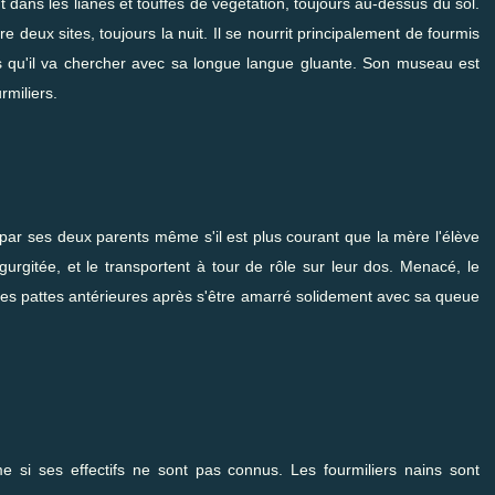
t dans les lianes et touffes de végétation, toujours au-dessus du sol.
 deux sites, toujours la nuit. Il se nourrit principalement de fourmis
res qu'il va chercher avec sa longue langue gluante. Son museau est
rmiliers.
par ses deux parents même s'il est plus courant que la mère l'élève
régurgitée, et le transportent à tour de rôle sur leur dos. Menacé, le
de ses pattes antérieures après s'être amarré solidement avec sa queue
i ses effectifs ne sont pas connus. Les fourmiliers nains sont