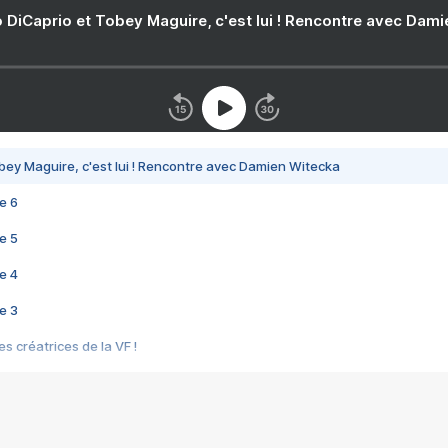
 DiCaprio et Tobey Maguire, c'est lui ! Rencontre avec Dam
bey Maguire, c'est lui ! Rencontre avec Damien Witecka
e 6
e 5
e 4
e 3
s créatrices de la VF !
e 2
e 1