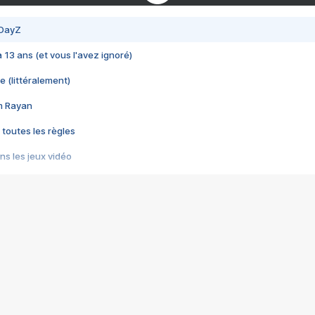
 DayZ
 a 13 ans (et vous l'avez ignoré)
e (littéralement)
im Rayan
 toutes les règles
s les jeux vidéo
us choquant de Rockstar ? - Le scandale BULLY
e plus moche de Steam
du RÊVE tourne au CAUCHEMAR
pendant 8 heures
it… à tort
umiliés par un jeu vidéo