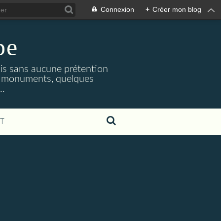
Connexion
+
Créer mon blog
pe
mais sans aucune prétention
les monuments, quelques
..
T