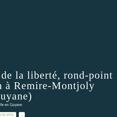
de la liberté, rond-point
n à Remire-Montjoly
uyane)
Vie en Guyane
1.02.2015
…