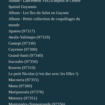
Album - Lancement VEGA depuis le Centre
Spatial Guyanais
Album - Les îles du Salut en Guyane
Album - Petite collection de coquillages du
monde
Apatou (97317)
Awala-Yalimapo (97319)
Camopi (97330)
Cayenne (97300)
Grand-Santi (97340)
Iracoubo (97350)
Kourou (97310)
Le petit Nicolas (c'est dur avec les filles !)
Macouria (97355)
Mana (97360)
Maripasoula (97370)
Matoury (97351)
Montsinéry-Tonnegrande (97356)