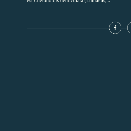
est Chelonoidis denticulata (Linnaeus,...