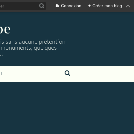
Connexion
+
Créer mon blog
pe
mais sans aucune prétention
les monuments, quelques
..
T