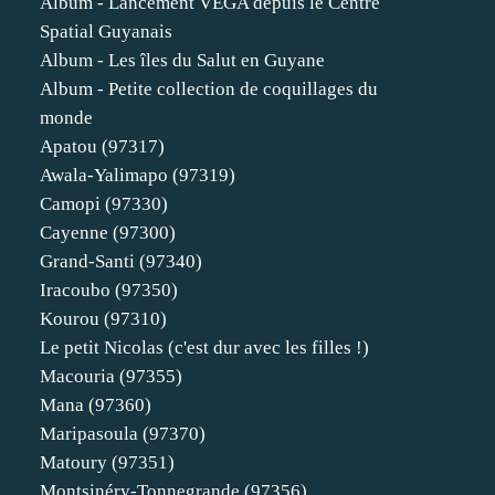
Album - Lancement VEGA depuis le Centre
Spatial Guyanais
Album - Les îles du Salut en Guyane
Album - Petite collection de coquillages du
monde
Apatou (97317)
Awala-Yalimapo (97319)
Camopi (97330)
Cayenne (97300)
Grand-Santi (97340)
Iracoubo (97350)
Kourou (97310)
Le petit Nicolas (c'est dur avec les filles !)
Macouria (97355)
Mana (97360)
Maripasoula (97370)
Matoury (97351)
Montsinéry-Tonnegrande (97356)