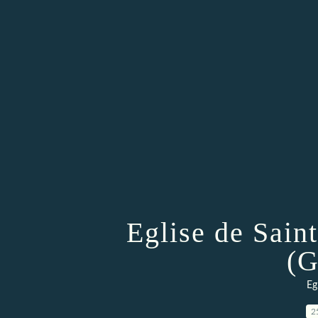
Eglise de Sain
(G
Eg
2