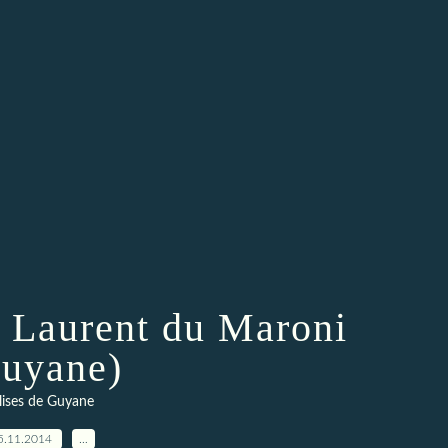
t Laurent du Maroni
uyane)
lises de Guyane
5.11.2014
…