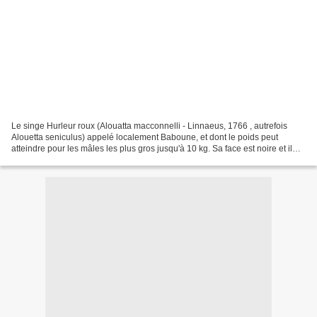
Le singe Hurleur roux (Alouatta macconnelli - Linnaeus, 1766 , autrefois
Alouetta seniculus) appelé localement Baboune, et dont le poids peut
atteindre pour les mâles les plus gros jusqu'à 10 kg. Sa face est noire et il
possède une grande barbe qui masque...