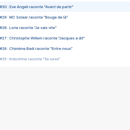
#30 : Eve Angeli raconte "Avant de partir"
#29 : MC Solaar raconte "Bouge de là"
28 : Lorie raconte "Je vais vite"
#27 : Christophe Willem raconte "Jacques a dit"
#26 : Chimène Badi raconte "Entre nous"
#25 : Indochine raconte "3e sexe"
#24 : Zaho raconte "C'est chelou"
#23 : Patrick Bruel raconte "Au café des délices"
#22 : Kyo raconte "Le chemin"
#21 : Nolwenn Leroy raconte "Cassé"
#20 : Patrick Hernandez raconte "Born to be alive"
#19 : Lorie raconte "Près de moi"