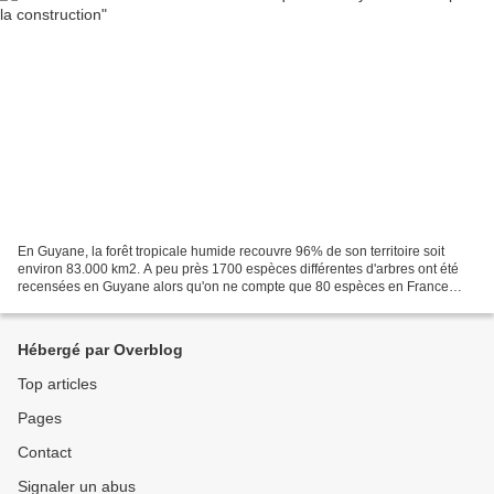
En Guyane, la forêt tropicale humide recouvre 96% de son territoire soit
environ 83.000 km2. A peu près 1700 espèces différentes d'arbres ont été
recensées en Guyane alors qu'on ne compte que 80 espèces en France
métropolitaine. Il n'y a pas moins de...
Hébergé par Overblog
Top articles
Pages
Contact
Signaler un abus