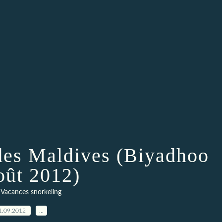
des Maldives (Biyadhoo
oût 2012)
,
Vacances snorkeling
1.09.2012
…