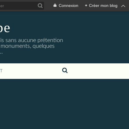
Connexion
+
Créer mon blog
pe
mais sans aucune prétention
les monuments, quelques
..
T