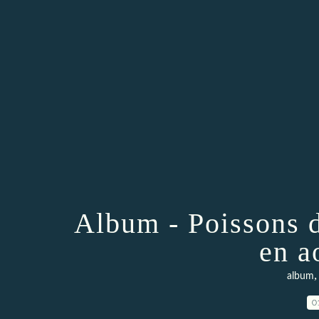
Album - Poissons 
en a
album
0