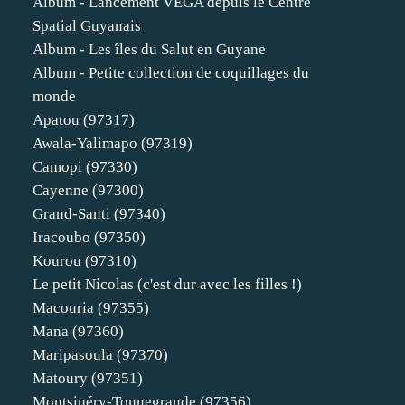
Album - Lancement VEGA depuis le Centre
Spatial Guyanais
Album - Les îles du Salut en Guyane
Album - Petite collection de coquillages du
monde
Apatou (97317)
Awala-Yalimapo (97319)
Camopi (97330)
Cayenne (97300)
Grand-Santi (97340)
Iracoubo (97350)
Kourou (97310)
Le petit Nicolas (c'est dur avec les filles !)
Macouria (97355)
Mana (97360)
Maripasoula (97370)
Matoury (97351)
Montsinéry-Tonnegrande (97356)