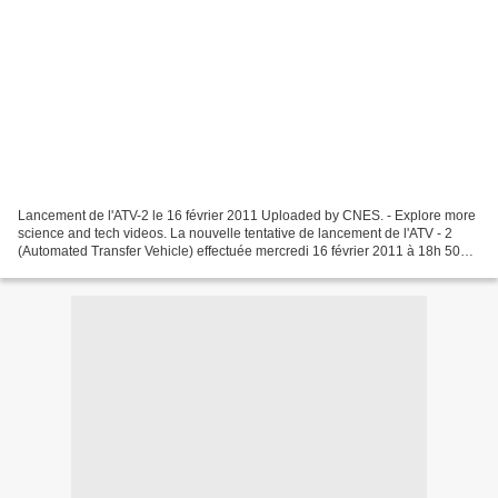
Lancement de l'ATV-2 le 16 février 2011 Uploaded by CNES. - Explore more
science and tech videos. La nouvelle tentative de lancement de l'ATV - 2
(Automated Transfer Vehicle) effectuée mercredi 16 février 2011 à 18h 50
mn et 55 s avec une Ariane 5 ES...