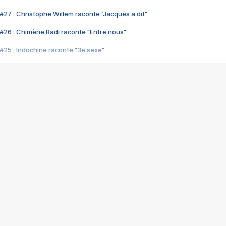
#27 : Christophe Willem raconte "Jacques a dit"
#26 : Chimène Badi raconte "Entre nous"
#25 : Indochine raconte "3e sexe"
#24 : Zaho raconte "C'est chelou"
#23 : Patrick Bruel raconte "Au café des délices"
#22 : Kyo raconte "Le chemin"
#21 : Nolwenn Leroy raconte "Cassé"
#20 : Patrick Hernandez raconte "Born to be alive"
#19 : Lorie raconte "Près de moi"
#18 : Michael Jones raconte "A nos actes manqués" (avec Jean-Jacque
#17 : Khaled raconte "Aïcha"
#16 : Corneille raconte "Parce qu'on vient de loin"